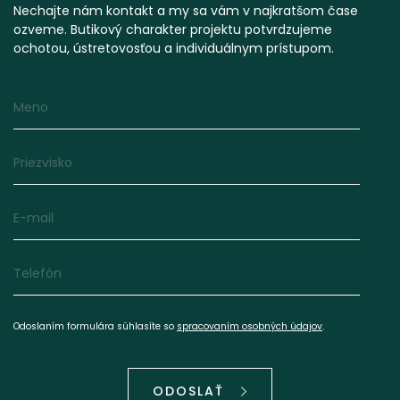
Nechajte nám kontakt a my sa vám v najkratšom čase
ozveme. Butikový charakter projektu potvrdzujeme
ochotou, ústretovosťou a individuálnym prístupom.
Meno
Priezvisko
E-mail
Telefón
Odoslaním formulára súhlasíte so
spracovaním osobných údajov
.
ODOSLAŤ