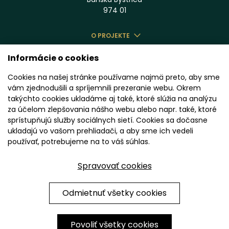
974 01
O PROJEKTE
BENEFITY
Informácie o cookies
LOKALITA
Cookies na našej stránke používame najmä preto, aby sme
ŠTANDARD
vám zjednodušili a spríjemnili prezeranie webu. Okrem
PONUKA BÝVANIA
takýchto cookies ukladáme aj také, ktoré slúžia na analýzu
za účelom zlepšovania nášho webu alebo napr. také, ktoré
KOMERČNÉ PRIESTORY
sprístupňujú služby sociálnych sietí. Cookies sa dočasne
CENNÍK
ukladajú vo vašom prehliadači, a aby sme ich vedeli
GALÉRIA
používať, potrebujeme na to váš súhlas.
KONTAKT
Spravovať cookies
Chránené testom reCAPTCHA.
Odmietnuť všetky cookies
Ochrana súkromia
|
Zmluvné podmienky
|
Spracovanie osobných
údajov
|
Zásady používania cookies
|
Nastavenie cookies
Povoliť všetky cookies
Created by
2CREATE advertising