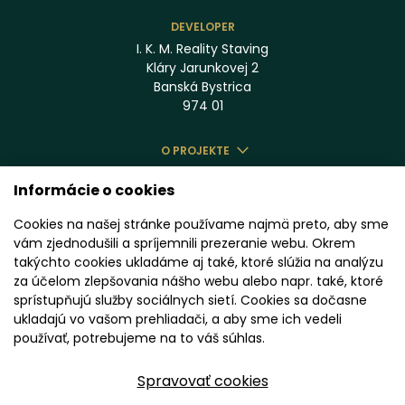
DEVELOPER
I. K. M. Reality Staving
Kláry Jarunkovej 2
Banská Bystrica
974 01
O PROJEKTE
BENEFITY
Informácie o cookies
LOKALITA
Cookies na našej stránke používame najmä preto, aby sme
ŠTANDARD
vám zjednodušili a spríjemnili prezeranie webu. Okrem
PONUKA BÝVANIA
takýchto cookies ukladáme aj také, ktoré slúžia na analýzu
za účelom zlepšovania nášho webu alebo napr. také, ktoré
KOMERČNÉ PRIESTORY
sprístupňujú služby sociálnych sietí. Cookies sa dočasne
CENNÍK
ukladajú vo vašom prehliadači, a aby sme ich vedeli
GALÉRIA
používať, potrebujeme na to váš súhlas.
KONTAKT
Spravovať cookies