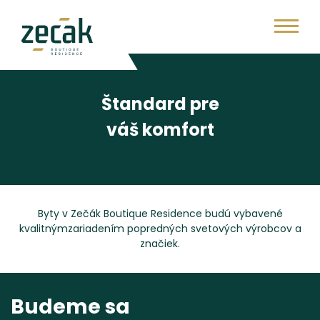
Štandard pre
váš komfort
Byty v Zečák Boutique Residence budú vybavené
kvalitným
zariadením popredných svetových výrobcov a
značiek.
Budeme sa